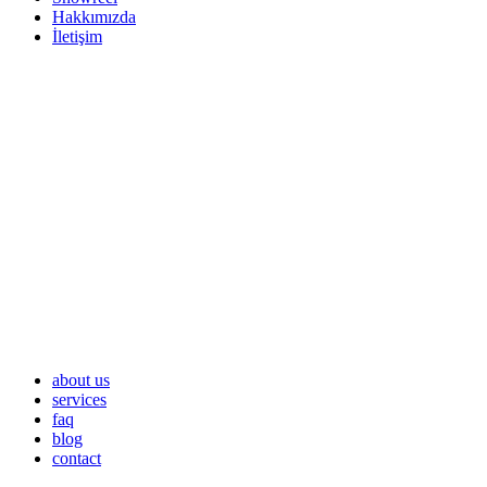
Hakkımızda
İletişim
about us
services
faq
blog
contact